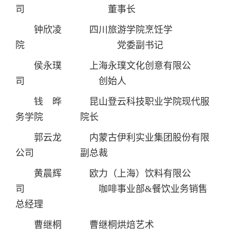
司 董事长
钟欣凌 四川旅游学院烹饪学
院 党委副书记
侯永璞 上海永璞文化创意有限公
司 创始人
钱 晔 昆山登云科技职业学院现代服
务学院 院长
郭云龙 内蒙古伊利实业集团股份有限
公司 副总裁
黄晨辉 欧力（上海）饮料有限公
司 咖啡事业部&餐饮业务销售
总经理
曹继桐 曹继桐烘焙艺术